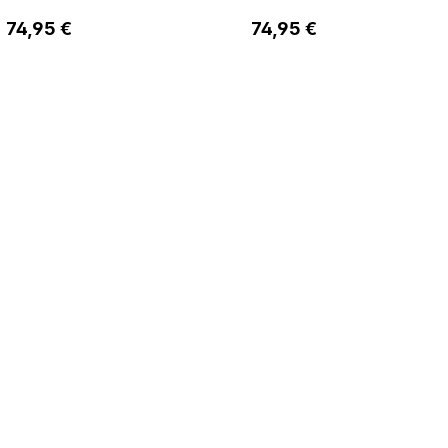
WMS weit
pflaume WMS weit
Regulärer Preis:
Regulärer Preis:
74,95 €
74,95 €