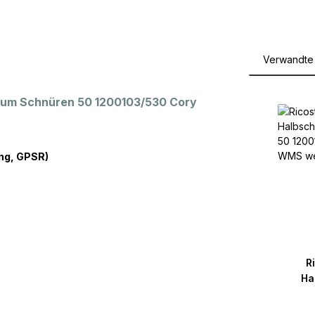
Verwandte 
Produktga
 zum Schnüren 50 1200103/530 Cory
ng, GPSR)
R
Ha
120010