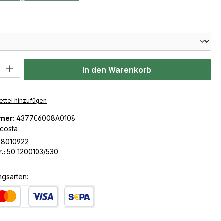
len
l: Gib den gewünschten Wert ein oder benutze die Schaltflächen u
In den Warenkorb
ttel hinzufügen
mer:
437706008A0108
icosta
58010922
.:
50 1200103/530
ngsarten:
dit- oder Debitkarte
SEPA Lastschrift