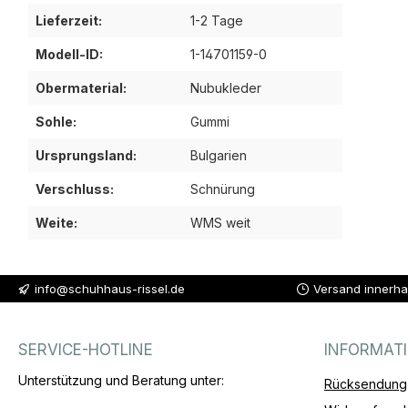
Lieferzeit:
1-2 Tage
Modell-ID:
1-14701159-0
Obermaterial:
Nubukleder
Sohle:
Gummi
Ursprungsland:
Bulgarien
Verschluss:
Schnürung
Weite:
WMS weit
info@schuhhaus-rissel.de
Versand innerha
SERVICE-HOTLINE
INFORMAT
Unterstützung und Beratung unter:
Rücksendung