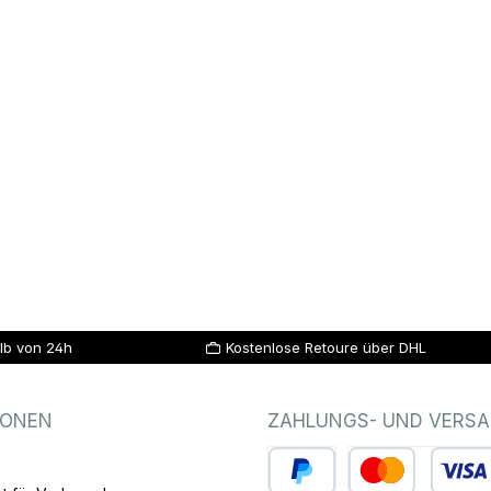
lb von 24h
Kostenlose Retoure über DHL
IONEN
ZAHLUNGS- UND VERS