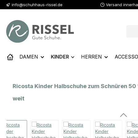
info@schuhhaus-rissel.de
Versand innerha
 Hauptinhalt springen
Zur Suche springen
Zur Hauptnavigation springen
DAMEN
KINDER
HERREN
ACCESSO
Ricosta Kinder Halbschuhe zum Schnüren 5
weit
Bildergalerie überspringen