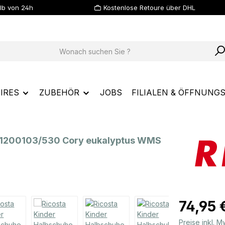
lb von 24h
Kostenlose Retoure über DHL
IRES
ZUBEHÖR
JOBS
FILIALEN & ÖFFNUNG
0 1200103/530 Cory eukalyptus WMS
Regulärer Prei
74,95 
Preise inkl. 