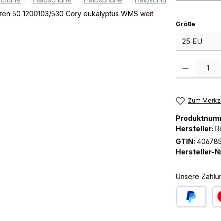
auswäh
Größe
Produkt Anzah
Zum Merkze
Produktnum
Hersteller:
R
GTIN:
40678
Hersteller-Nr
Unsere Zahlu
PayPal
Kre