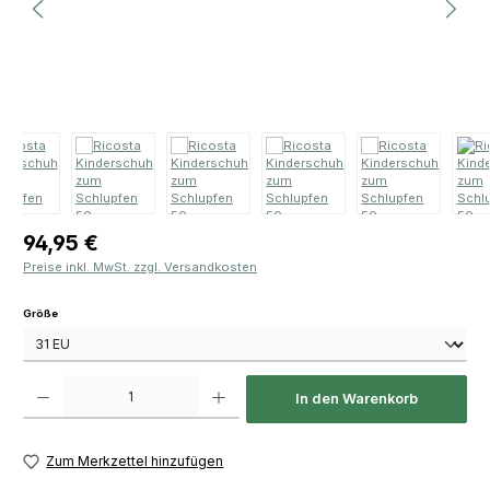
Regulärer Preis:
94,95 €
Preise inkl. MwSt. zzgl. Versandkosten
auswählen
Größe
Produkt Anzahl: Gib den gewünschten Wert ein oder benutze die Schaltfläch
In den Warenkorb
Zum Merkzettel hinzufügen