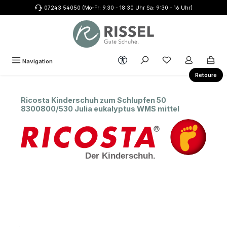
07243 54050 (Mo-Fr: 9.30 - 18:30 Uhr Sa: 9:30 - 16 Uhr)
Zum Hauptinhalt springen
Werkzeugleiste anzeigen
Du hast 0 Produkte
Navigation
Retoure
Ricosta Kinderschuh zum Schlupfen 50
8300800/530 Julia eukalyptus WMS mittel
Bildergalerie überspringen