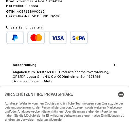
Produktnummer:
447706011A0114
Hersteller:
Ricosta
GTIN:
4059688990062
Hersteller-Nr.:
50 8300800/530
Unsere Zahlungsarten:
PayPal
Kredit- oder Debitkarte
SEPA Lastschrift
Beschreibung
Angaben zum Hersteller (EU-Produktsicherheitsverordnung,
GPSR)Ricosta GmbH & Co KGDürrheimer Str. 4378166
Donaueschingen…
Mehr
07243 54050 (Mo-Fr: 9.30 - 18:30 Uhr Sa: 9:30 - 16 Uhr)
SERVICE-HOTLINE
INFORMATIONEN