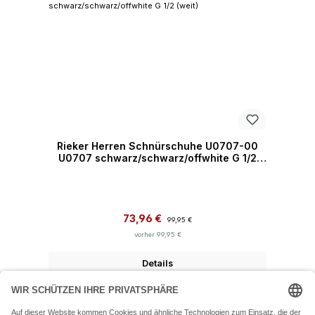
Rieker Herren Schnürschuhe U0707-00
U0707 schwarz/schwarz/offwhite G 1/2
(weit)
Verkaufspreis:
Regulärer Preis:
73,96 €
99,95 €
vorher 99,95 €
Details