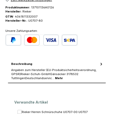
Produktnummer:
137101136A0126
Hersteller:
Rieker
GTIN:
4061811332007
Hersteller-Nr.:
U0707-80
Unsere Zahlungsarten:
PayPal
Kredit- oder Debitkarte
SEPA Lastschrift
Beschreibung
Angaben zum Hersteller (EU-Produktsicherheitsverordnung,
GPSR)Rieker-Schuh-GmbHGänsäcker 3178532
TuttlingenDeutschlandservic…
Mehr
Produktgalerie überspringen
Verwandte Artikel