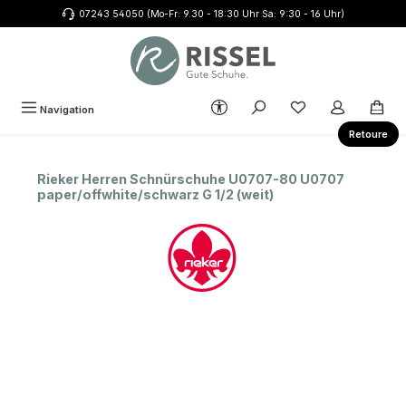
07243 54050 (Mo-Fr: 9.30 - 18:30 Uhr Sa: 9:30 - 16 Uhr)
Zum Hauptinhalt springen
Werkzeugleiste anzeigen
Du hast 0 Produkte
Navigation
Retoure
Rieker Herren Schnürschuhe U0707-80 U0707
paper/offwhite/schwarz G 1/2 (weit)
Bildergalerie überspringen