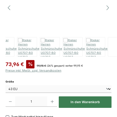
Verkaufspreis:
73,96 €
%
Regulärer Preis:
99,95 €
(26% gespart)
vorher 99,95 €
Preise inkl. MwSt. zzgl. Versandkosten
auswählen
Größe
Produkt Anzahl: Gib den gewünschten Wert ein oder benutze die Schaltfläch
In den Warenkorb
Zum Merkzettel hinzufügen