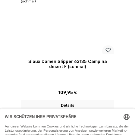
Sioux Damen Slipper 63135 Campina
desert F (schmal)
Regulärer Preis:
109,95 €
Details
07243 54050 (Mo-Fr: 9.30 - 18:30 Uhr Sa: 9:30 - 16 Uhr)