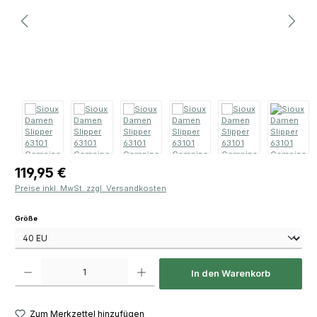
Regulärer Preis:
119,95 €
Preise inkl. MwSt. zzgl. Versandkosten
auswählen
Größe
Produkt Anzahl: Gib den gewünschten Wert ein oder benutze die Schaltfläch
In den Warenkorb
Zum Merkzettel hinzufügen