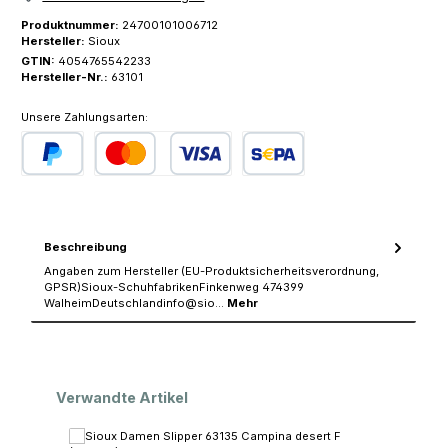
Produktnummer:
24700101006712
Hersteller:
Sioux
GTIN:
4054765542233
Hersteller-Nr.:
63101
Unsere Zahlungsarten:
PayPal
Kredit- oder Debitkarte
SEPA Lastschrift
Beschreibung
Angaben zum Hersteller (EU-Produktsicherheitsverordnung,
GPSR)Sioux-SchuhfabrikenFinkenweg 474399
WalheimDeutschlandinfo@sio…
Mehr
Produktgalerie überspringen
Verwandte Artikel