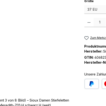
auswäh
Größe
Produkt Anzah
Zum Merkze
Produktnum
Hersteller:
S
GTIN:
406823
Hersteller-Nr
Unsere Zahlu
PayPal
Kre