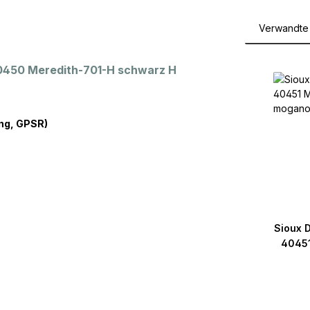
Verwandte 
Produktga
40450 Meredith-701-H schwarz H
ng, GPSR)
Sioux 
40451
mo