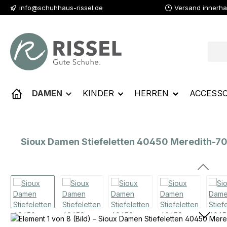
info@schuhhaus-rissel.de
Versand innerha
 Hauptinhalt springen
Zur Suche springen
Zur Hauptnavigation springen
DAMEN
KINDER
HERREN
ACCESSO
Sioux Damen Stiefeletten 40450 Meredith-70
Bildergalerie überspringen