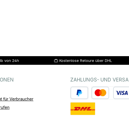
lb von 24h
Kostenlose Retoure über DHL
IONEN
ZAHLUNGS- UND VERS
t für Verbraucher
PayPal
Kredit- oder Debitk
rufen
Standard