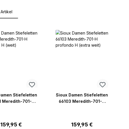
Artikel
lerie überspringen
Damen Stiefeletten
Sioux Damen Stiefeletten
 Meredith-701-H
66103 Meredith-701-H
gano H (weit)
profondo H (extra weit)
Regulärer Preis:
Regulärer Preis:
159,95 €
159,95 €