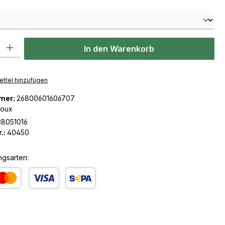
len
l: Gib den gewünschten Wert ein oder benutze die Schaltflächen u
In den Warenkorb
ttel hinzufügen
mer:
26800601606707
ioux
8051016
.:
40450
ngsarten:
dit- oder Debitkarte
SEPA Lastschrift