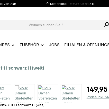
lb von 24h
Kostenlose Retoure über DHL
IRES
ZUBEHÖR
JOBS
FILIALEN & ÖFFNUNG
1-H schwarz H (weit)
Regulärer Prei
149,95
Preise inkl. 