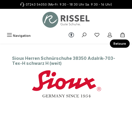
07243 54050 (Mo-Fr: 9.30 - 18:30 Uhr Sa: 9:30 - 16 Uhr)
Zum Hauptinhalt springen
Werkzeugleiste anzeigen
Du hast 0 Produkte
Navigation
Retoure
Sioux Herren Schnürschuhe 38350 Adalrik-703-
Tex-H schwarz H (weit)
Bildergalerie überspringen