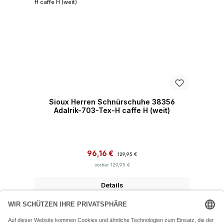
Sioux Herren Schnürschuhe 38356
Adalrik-703-Tex-H caffe H (weit)
Verkaufspreis:
Regulärer Preis:
96,16 €
129,95 €
vorher 129,95 €
Details