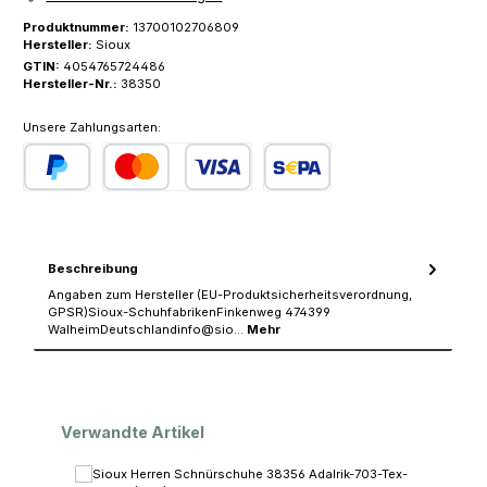
Produktnummer:
13700102706809
Hersteller:
Sioux
GTIN:
4054765724486
Hersteller-Nr.:
38350
Unsere Zahlungsarten:
PayPal
Kredit- oder Debitkarte
SEPA Lastschrift
Beschreibung
Angaben zum Hersteller (EU-Produktsicherheitsverordnung,
GPSR)Sioux-SchuhfabrikenFinkenweg 474399
WalheimDeutschlandinfo@sio…
Mehr
Produktgalerie überspringen
Verwandte Artikel