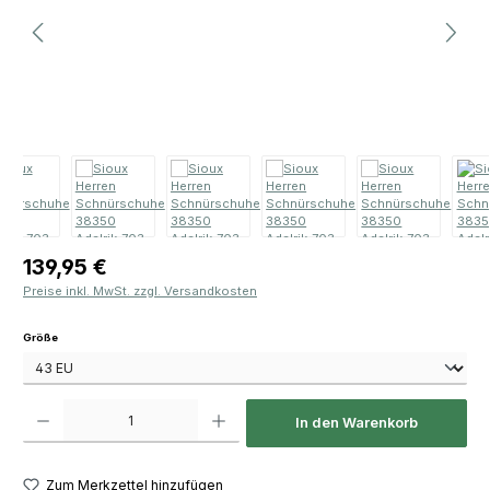
Regulärer Preis:
139,95 €
Preise inkl. MwSt. zzgl. Versandkosten
auswählen
Größe
Produkt Anzahl: Gib den gewünschten Wert ein oder benutze die Schaltfläch
In den Warenkorb
Zum Merkzettel hinzufügen