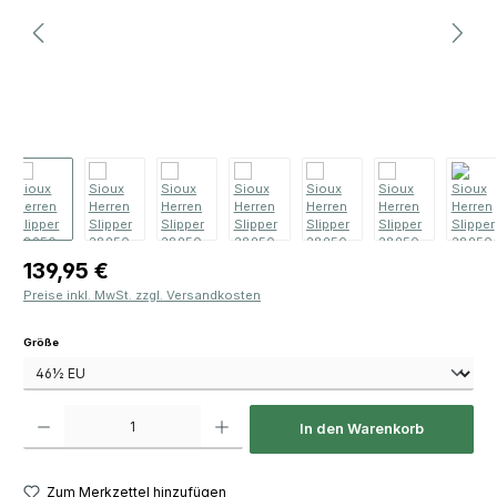
Regulärer Preis:
139,95 €
Preise inkl. MwSt. zzgl. Versandkosten
auswählen
Größe
Produkt Anzahl: Gib den gewünschten Wert ein oder benutze die Schaltfläch
In den Warenkorb
Zum Merkzettel hinzufügen