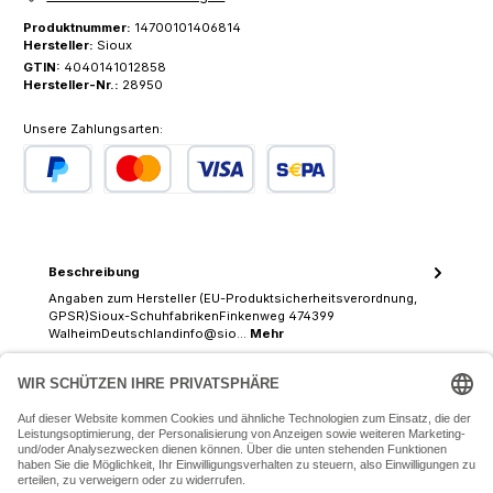
Produktnummer:
14700101406814
Hersteller:
Sioux
GTIN:
4040141012858
Hersteller-Nr.:
28950
Unsere Zahlungsarten:
PayPal
Kredit- oder Debitkarte
SEPA Lastschrift
Beschreibung
Angaben zum Hersteller (EU-Produktsicherheitsverordnung,
GPSR)Sioux-SchuhfabrikenFinkenweg 474399
WalheimDeutschlandinfo@sio…
Mehr
07243 54050 (Mo-Fr: 9.30 - 18:30 Uhr Sa: 9:30 - 16 Uhr)
SERVICE-HOTLINE