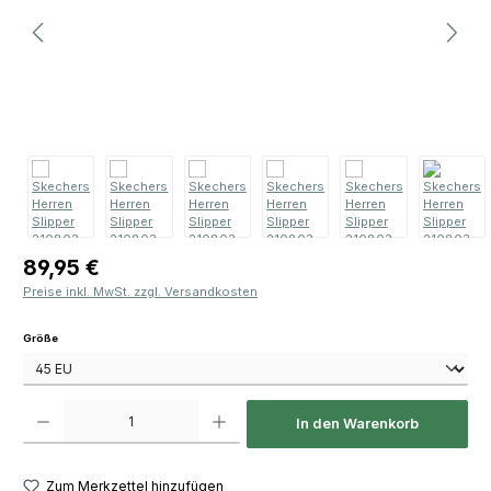
Regulärer Preis:
89,95 €
Preise inkl. MwSt. zzgl. Versandkosten
auswählen
Größe
Produkt Anzahl: Gib den gewünschten Wert ein oder benutze die Schaltfläch
In den Warenkorb
Zum Merkzettel hinzufügen