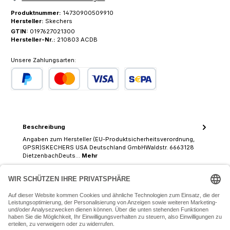
Produktnummer:
14730900509910
Hersteller:
Skechers
GTIN:
0197627021300
Hersteller-Nr.:
210803 ACDB
Unsere Zahlungsarten:
PayPal
Kredit- oder Debitkarte
SEPA Lastschrift
Beschreibung
Angaben zum Hersteller (EU-Produktsicherheitsverordnung,
GPSR)SKECHERS USA Deutschland GmbHWaldstr. 6663128
DietzenbachDeuts…
Mehr
07243 54050 (Mo-Fr: 9.30 - 18:30 Uhr Sa: 9:30 - 16 Uhr)
SERVICE-HOTLINE