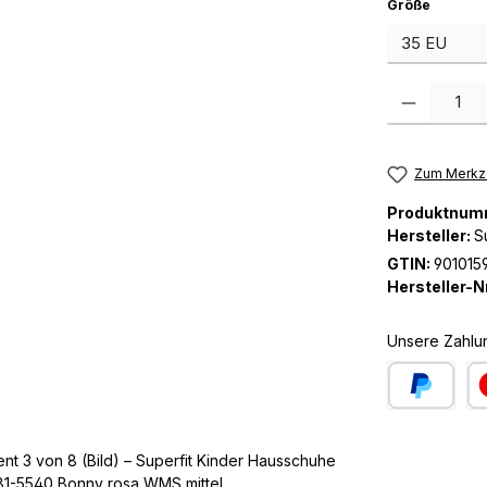
auswäh
Größe
Produkt Anzah
Zum Merkze
Produktnum
Hersteller:
S
GTIN:
901015
Hersteller-Nr
Unsere Zahlu
PayPal
Kre