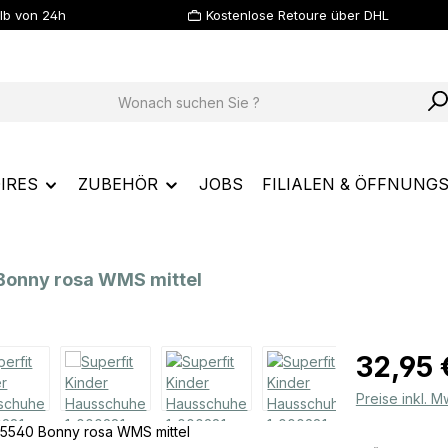
lb von 24h
Kostenlose Retoure über DHL
IRES
ZUBEHÖR
JOBS
FILIALEN & ÖFFNUNG
Bonny rosa WMS mittel
Regulärer Prei
32,95 
Preise inkl. 