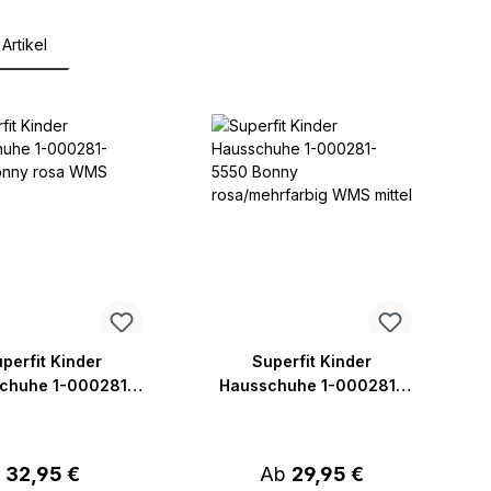
Artikel
lerie überspringen
perfit Kinder
Superfit Kinder
chuhe 1-000281-
Hausschuhe 1-000281-
 Bonny rosa WMS
5550 Bonny
mittel
rosa/mehrfarbig WMS
mittel
Regulärer Preis:
Regulärer Preis:
32,95 €
Ab
29,95 €