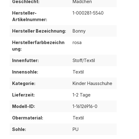
Geschlecht:
Mädchen
Hersteller-
1-000281-5540
Artikelnummer:
Hersteller Bezeichnung:
Bonny
Herstellerfarbbezeichn
rosa
ung:
Innenfutter:
Stoff/Textil
Innensohle:
Textil
Kategorie:
Kinder Hausschuhe
Lieferzeit:
1-2 Tage
Modell-ID:
1-16126916-0
Obermaterial:
Textil
Sohle:
PU