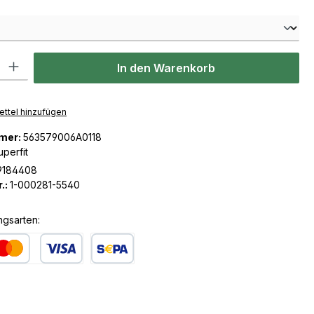
len
l: Gib den gewünschten Wert ein oder benutze die Schaltflächen u
In den Warenkorb
ttel hinzufügen
mer:
563579006A0118
uperfit
9184408
.:
1-000281-5540
ngsarten:
dit- oder Debitkarte
SEPA Lastschrift