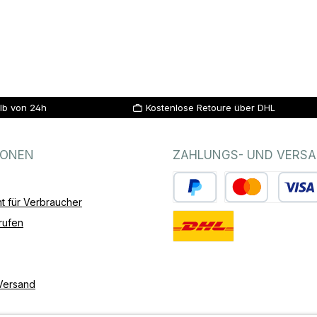
lb von 24h
Kostenlose Retoure über DHL
IONEN
ZAHLUNGS- UND VERS
t für Verbraucher
PayPal
Kredit- oder Debitk
rufen
Standard
Versand