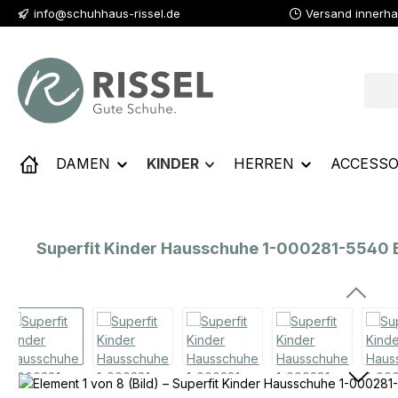
info@schuhhaus-rissel.de
Versand innerha
 Hauptinhalt springen
Zur Suche springen
Zur Hauptnavigation springen
DAMEN
KINDER
HERREN
ACCESSO
Superfit Kinder Hausschuhe 1-000281-5540 
Bildergalerie überspringen