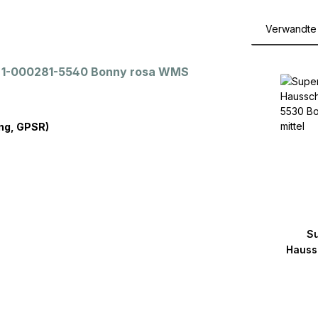
Verwandte 
Produktga
e 1-000281-5540 Bonny rosa WMS
ng, GPSR)
Su
Hauss
5530