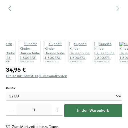
Regulärer Preis:
34,95 €
Preise inkl. MwSt. zzgl. Versandkosten
auswählen
Größe
Produkt Anzahl: Gib den gewünschten Wert ein oder benutze die Schaltfläch
In den Warenkorb
Zum Merkzettel hinzufügen