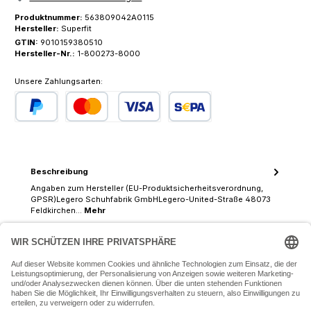
Produktnummer:
563809042A0115
Hersteller:
Superfit
GTIN:
9010159380510
Hersteller-Nr.:
1-800273-8000
Unsere Zahlungsarten:
PayPal
Kredit- oder Debitkarte
SEPA Lastschrift
Beschreibung
Angaben zum Hersteller (EU-Produktsicherheitsverordnung,
GPSR)Legero Schuhfabrik GmbHLegero-United-Straße 48073
Feldkirchen…
Mehr
07243 54050 (Mo-Fr: 9.30 - 18:30 Uhr Sa: 9:30 - 16 Uhr)
SERVICE-HOTLINE