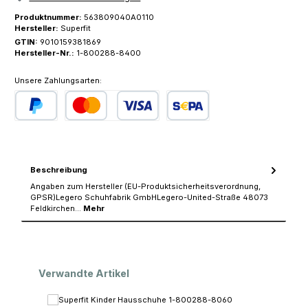
Produktnummer:
563809040A0110
Hersteller:
Superfit
GTIN:
9010159381869
Hersteller-Nr.:
1-800288-8400
Unsere Zahlungsarten:
PayPal
Kredit- oder Debitkarte
SEPA Lastschrift
Beschreibung
Angaben zum Hersteller (EU-Produktsicherheitsverordnung,
GPSR)Legero Schuhfabrik GmbHLegero-United-Straße 48073
Feldkirchen…
Mehr
Produktgalerie überspringen
Verwandte Artikel