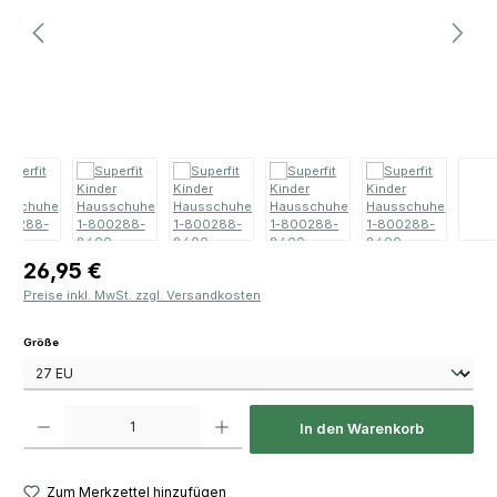
Regulärer Preis:
26,95 €
Preise inkl. MwSt. zzgl. Versandkosten
auswählen
Größe
Produkt Anzahl: Gib den gewünschten Wert ein oder benutze die Schaltfläch
In den Warenkorb
Zum Merkzettel hinzufügen