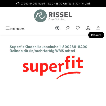
07243 54050 (Mo-Fr: 9.30 - 18:30 Uhr Sa: 9:30 - 16 Uhr)
Zum Hauptinhalt springen
Werkzeugleiste anzeigen
Du hast 0 Produkte
Navigation
Retoure
Superfit Kinder Hausschuhe 1-800288-8400
Belinda türkis/mehrfarbig WMS mittel
Bildergalerie überspringen