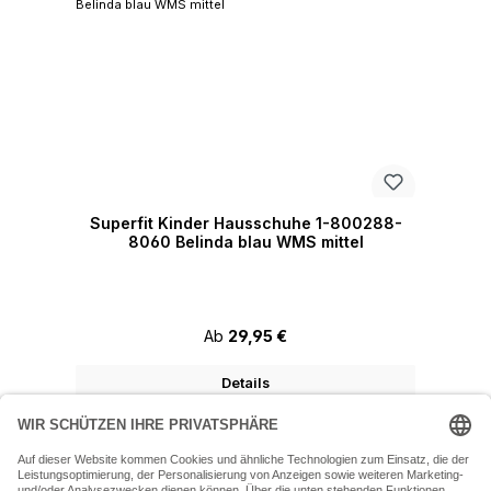
Superfit Kinder Hausschuhe 1-800288-
8060 Belinda blau WMS mittel
Regulärer Preis:
Ab
29,95 €
Details
07243 54050 (Mo-Fr: 9.30 - 18:30 Uhr Sa: 9:30 - 16 Uhr)