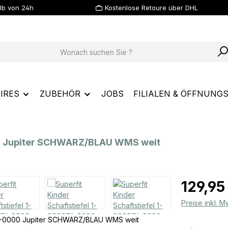
lb von 24h
Kostenlose Retoure über DHL
IRES
ZUBEHÖR
JOBS
FILIALEN & ÖFFNUNG
00 Jupiter SCHWARZ/BLAU WMS weit
Regulärer Prei
129,95
Preise inkl. 