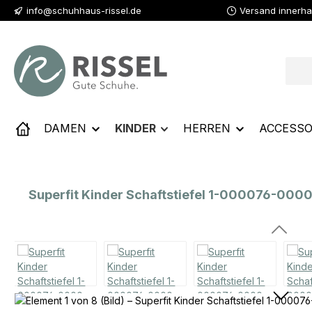
info@schuhhaus-rissel.de
Versand innerha
 Hauptinhalt springen
Zur Suche springen
Zur Hauptnavigation springen
DAMEN
KINDER
HERREN
ACCESSO
Superfit Kinder Schaftstiefel 1-000076-00
Bildergalerie überspringen