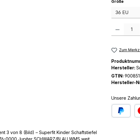
auswäh
Größe
Produkt Anzah
Zum Merkze
Produktnum
Hersteller:
S
GTIN:
90085
Hersteller-Nr
Unsere Zahlu
PayPal
Kre