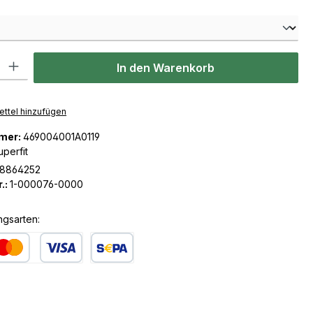
len
l: Gib den gewünschten Wert ein oder benutze die Schaltflächen u
In den Warenkorb
ttel hinzufügen
mer:
469004001A0119
uperfit
18864252
.:
1-000076-0000
ngsarten:
dit- oder Debitkarte
SEPA Lastschrift