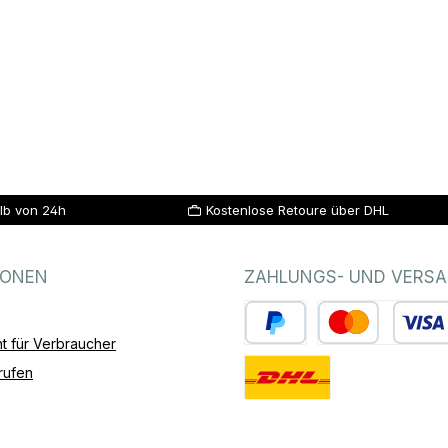
lb von 24h
Kostenlose Retoure über DHL
IONEN
ZAHLUNGS- UND VERS
t für Verbraucher
PayPal
Kredit- oder Debitk
rufen
Standard