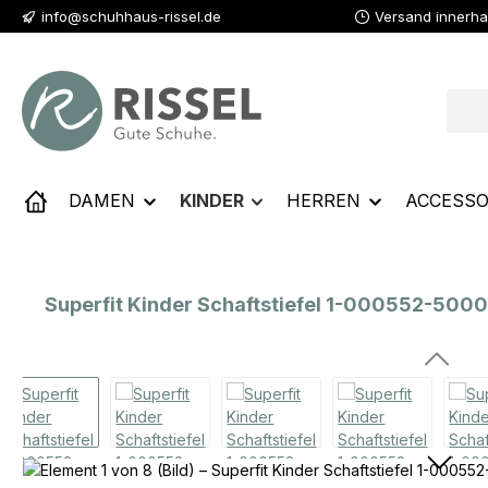
info@schuhhaus-rissel.de
Versand innerha
 Hauptinhalt springen
Zur Suche springen
Zur Hauptnavigation springen
DAMEN
KINDER
HERREN
ACCESSO
Superfit Kinder Schaftstiefel 1-000552-500
Bildergalerie überspringen