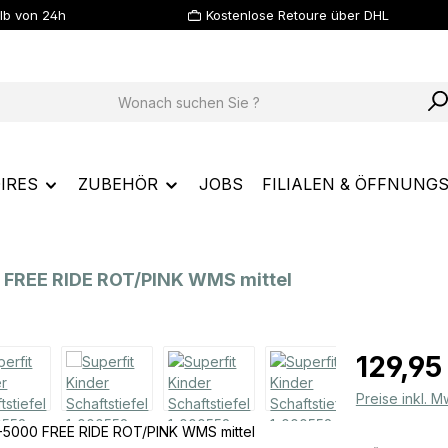
lb von 24h
Kostenlose Retoure über DHL
IRES
ZUBEHÖR
JOBS
FILIALEN & ÖFFNUNG
0 FREE RIDE ROT/PINK WMS mittel
Regulärer Prei
129,95
Preise inkl. 