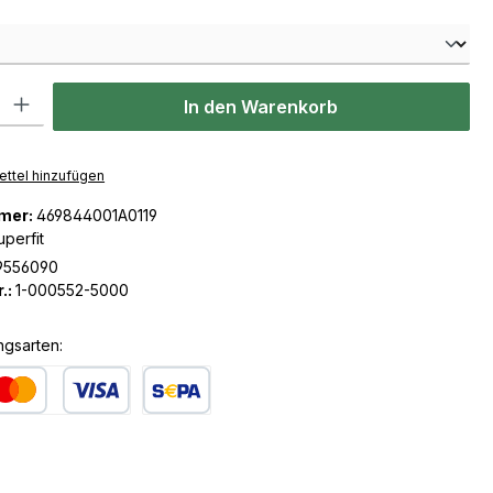
len
l: Gib den gewünschten Wert ein oder benutze die Schaltflächen u
In den Warenkorb
ttel hinzufügen
mer:
469844001A0119
uperfit
9556090
.:
1-000552-5000
ngsarten:
dit- oder Debitkarte
SEPA Lastschrift