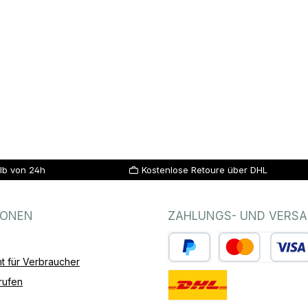
lb von 24h
Kostenlose Retoure über DHL
IONEN
ZAHLUNGS- UND VERS
t für Verbraucher
PayPal
Kredit- oder Debitk
rufen
Standard