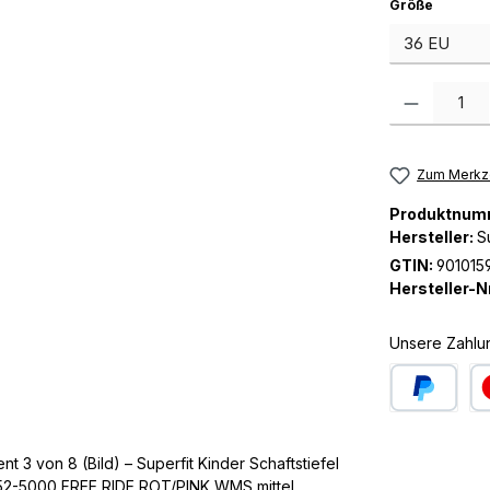
auswäh
Größe
Produkt Anzah
Zum Merkze
Produktnum
Hersteller:
S
GTIN:
901015
Hersteller-Nr
Unsere Zahlu
PayPal
Kre