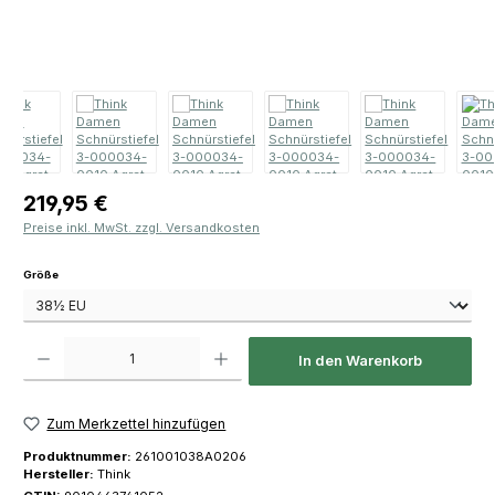
Regulärer Preis:
219,95 €
Preise inkl. MwSt. zzgl. Versandkosten
auswählen
Größe
Produkt Anzahl: Gib den gewünschten Wert ein oder benutze die Schaltfläch
In den Warenkorb
Zum Merkzettel hinzufügen
Produktnummer:
261001038A0206
Hersteller:
Think