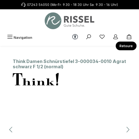
07243 54050 (Mo-Fr: 9.30 - 18:30 Uhr Sa: 9:30 - 16 Uhr)
Zum Hauptinhalt springen
Werkzeugleiste anzeigen
Du hast 0 Produkte
Navigation
Retoure
Think Damen Schnürstiefel 3-000034-0010 Agrat
schwarz F 1/2 (normal)
Bildergalerie überspringen