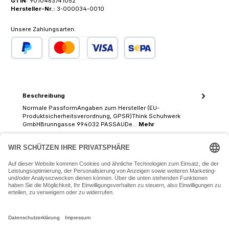
GTIN:
9010463741052
Hersteller-Nr.:
3-000034-0010
Unsere Zahlungsarten:
PayPal
Kredit- oder Debitkarte
SEPA Lastschrift
Beschreibung
Normale PassformAngaben zum Hersteller (EU-
Produktsicherheitsverordnung, GPSR)Think Schuhwerk
GmbHBrunngasse 994032 PASSAUDe…
Mehr
07243 54050 (Mo-Fr: 9.30 - 18:30 Uhr Sa: 9:30 - 16 Uhr)
SERVICE-HOTLINE
INFORMATIONEN
ZAHLUNGS- UND VERSANDARTEN