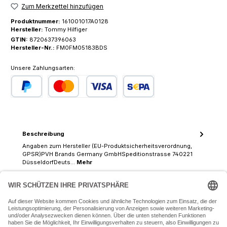
Zum Merkzettel hinzufügen
Produktnummer:
161001017A0128
Hersteller:
Tommy Hilfiger
GTIN:
8720637396063
Hersteller-Nr.:
FM0FM05183BDS
Unsere Zahlungsarten:
PayPal
Kredit- oder Debitkarte
SEPA Lastschrift
Beschreibung
Angaben zum Hersteller (EU-Produktsicherheitsverordnung,
GPSR)PVH Brands Germany GmbHSpeditionstrasse 740221
DüsseldorfDeuts…
Mehr
07243 54050 (Mo-Fr: 9.30 - 18:30 Uhr Sa: 9:30 - 16 Uhr)
SERVICE-HOTLINE