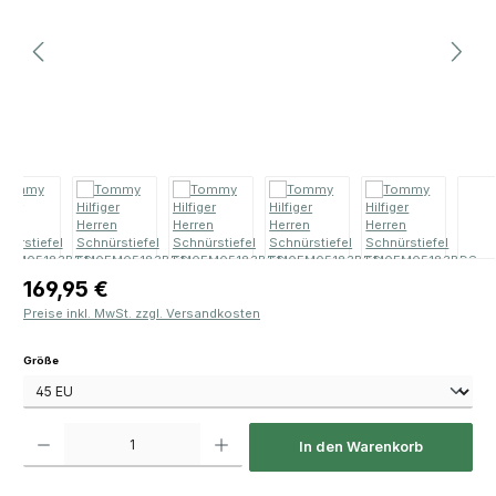
Regulärer Preis:
169,95 €
Preise inkl. MwSt. zzgl. Versandkosten
auswählen
Größe
Produkt Anzahl: Gib den gewünschten Wert ein oder benutze die Schaltfläch
In den Warenkorb