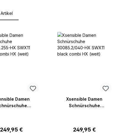
Artikel
lerie überspringen
ensible Damen
Xsensible Damen
chnürschuhe
Schnürschuhe
.3.255-HX SWX11
30085.2/040-HX SWX11
 combi HX (weit)
black combi HX (weit)
Regulärer Preis:
Regulärer Preis:
249,95 €
249,95 €