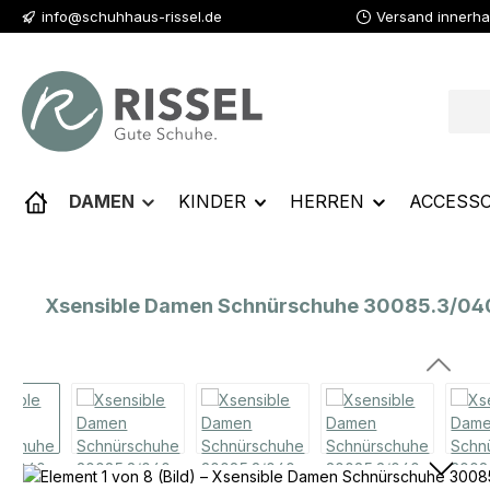
info@schuhhaus-rissel.de
Versand innerha
 Hauptinhalt springen
Zur Suche springen
Zur Hauptnavigation springen
DAMEN
KINDER
HERREN
ACCESSO
Xsensible Damen Schnürschuhe 30085.3/040
Bildergalerie überspringen