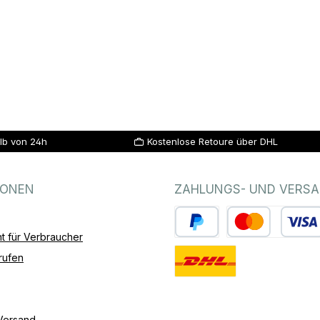
lb von 24h
Kostenlose Retoure über DHL
IONEN
ZAHLUNGS- UND VERS
t für Verbraucher
PayPal
Kredit- oder Debitk
rufen
Standard
Versand