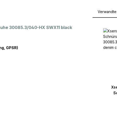
Verwandte 
Produktga
huhe 30085.3/040-HX SWX11 black
ng, GPSR)
Xs
S
30085
denim