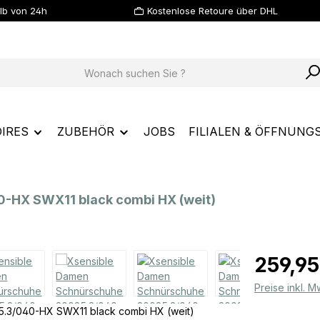
lb von 24h
Kostenlose Retoure über DHL
IRES
ZUBEHÖR
JOBS
FILIALEN & ÖFFNUNG
-HX SWX11 black combi HX (weit)
Regulärer Prei
259,95
Preise inkl. 