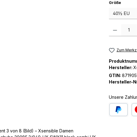
auswäh
Größe
Produkt Anzah
Zum Merkze
Produktnum
Hersteller:
X
GTIN:
871905
Hersteller-Nr
Unsere Zahlu
PayPal
Kre