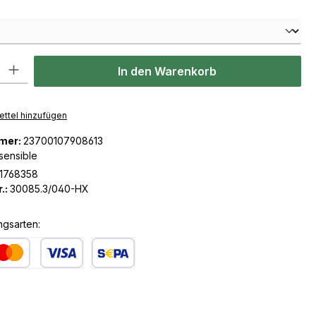
len
l: Gib den gewünschten Wert ein oder benutze die Schaltflächen u
In den Warenkorb
ttel hinzufügen
mer:
23700107908613
sensible
1768358
.:
30085.3/040-HX
ngsarten:
dit- oder Debitkarte
SEPA Lastschrift