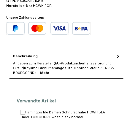
GTIN:
8435695216870
Hersteller-Nr.:
HCWHIFOR
Unsere Zahlungsarten:
PayPal
Kredit- oder Debitkarte
SEPA Lastschrift
Beschreibung
Angaben zum Hersteller (EU-Produktsicherheitsverordnung,
GPSR)Keylime GmbH flamingos lifeDilborner Straße 6541379
BRUEGGENDe…
Mehr
Produktgalerie überspringen
Verwandte Artikel