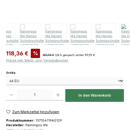
Verkaufspreis:
118,36 €
%
Regulärer Preis:
159,95 €
(26% gespart)
vorher 99,95 €
Preise inkl. MwSt. zzgl. Versandkosten
auswählen
Größe
Produkt Anzahl: Gib den gewünschten Wert ein oder benutze die Schaltfläch
In den Warenkorb
Zum Merkzettel hinzufügen
Produktnummer:
137104119A0129
Hersteller:
flamingos life