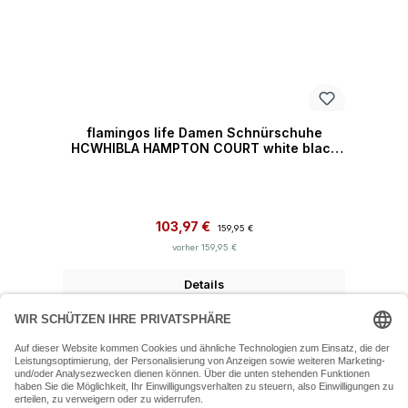
flamingos life Damen Schnürschuhe
HCWHIBLA HAMPTON COURT white black
normal
Verkaufspreis:
Regulärer Preis:
103,97 €
159,95 €
vorher 159,95 €
Details
07243 54050 (Mo-Fr: 9.30 - 18:30 Uhr Sa: 9:30 - 16 Uhr)
SERVICE-HOTLINE