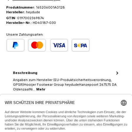
Produktnummer:
165206001A0128
Hersteller:
heydude
GTIN:
0197002369874
Hersteller-Nr.:
HD40187-030
Unsere Zahlungsarten:
PayPal
Kredit- oder Debitkarte
SEPA Lastschrift
Beschreibung
Angaben zum Hersteller (EU-Produktsicherheitsverordnung,
GPSR)Hooijer Footwear Group heydudeHanzepoort 267575 DA
OldenzaalNi…
Mehr
07243 54050 (Mo-Fr: 9.30 - 18:30 Uhr Sa: 9:30 - 16 Uhr)
SERVICE-HOTLINE