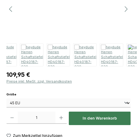
Regulärer Preis:
109,95 €
Preise inkl. MwSt. zzgl. Versandkosten
auswählen
Größe
Produkt Anzahl: Gib den gewünschten Wert ein oder benutze die Schaltfläch
In den Warenkorb
Zum Merkzettel hinzufügen