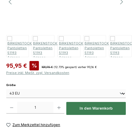
Verkaufspreis:
95,95 €
%
Regulärer Preis:
109,95 €
(12.73% gespart)
vorher 90,16 €
Preise inkl. MwSt. zzgl. Versandkosten
auswählen
Größe
Produkt Anzahl: Gib den gewünschten Wert ein oder benutze die Schaltfläch
In den Warenkorb
Zum Merkzettel hinzufügen